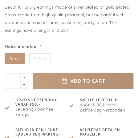
Beautiful luxury earrings made of silver-plated or gold-plated
brass. Made from high-quality material, but be careful with
products such as perfume, sunscreen, body lotion. The
earrings have a length of 3.2cm.
Make a choice:
*
Goud
Zilver
ADD TO CART
GRATIS VERZENDING
SNELLE LEVERTIJD
VANAF €50,-
Vóór 13:00 besteld.
Levering door héél
Zelfde dag verzonden!
Europa
ALTIJD IN EEN LEUKE
ACHTERAF BETALEN
CADEAU VERPAKKING!
MOGELIJK