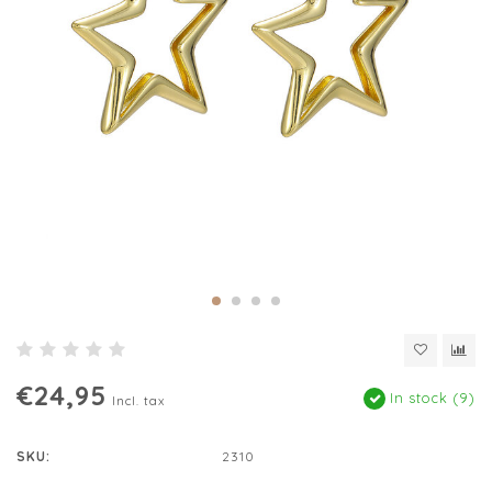
€24,95
In stock (9)
Incl. tax
SKU:
2310