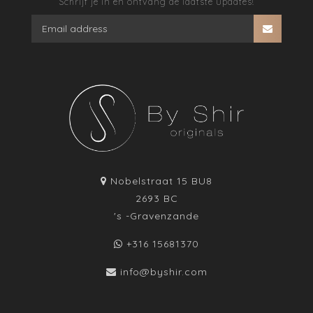
Schrijf je in en ontvang de laatste updates!
Nobelstraat 15 BU8
2693 BC
's -Gravenzande
+316 15681370
info@byshir.com