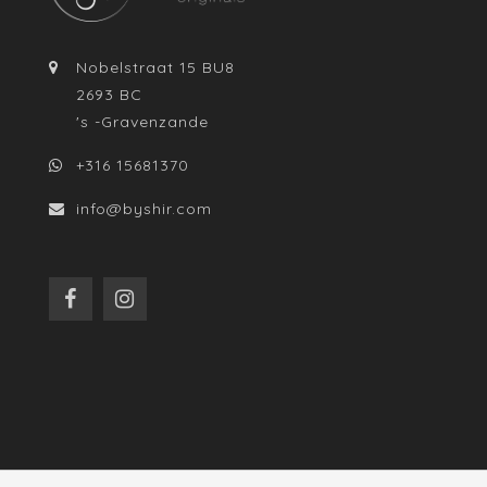
Nobelstraat 15 BU8
2693 BC
's -Gravenzande
+316 15681370
info@byshir.com