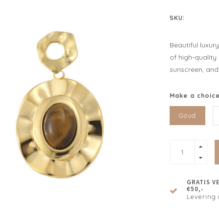
SKU:
Beautiful luxur
of high-quality
sunscreen, and 
Make a choic
Goud
GRATIS V
€50,-
Levering 