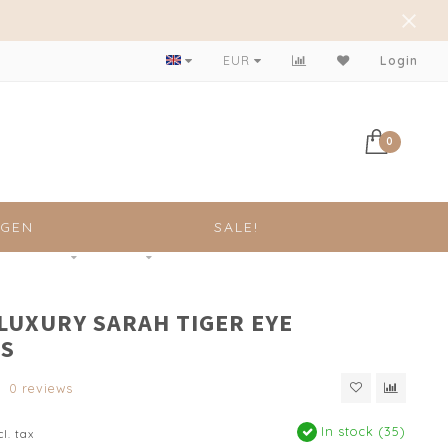
Vóór 13:00 besteld. Zelfde dag verzonden!
EUR
Login
0
NGEN
SALE!
 LUXURY SARAH TIGER EYE
S
0 reviews
In stock (35)
cl. tax