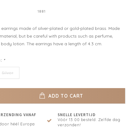
1881
y earrings made of silver-plated or gold-plated brass. Made
 material, but be careful with products such as perfume,
body lotion. The earrings have a length of 4.3 cm.
e:
*
Silver
ADD TO CART
ERZENDING VANAF
SNELLE LEVERTIJD
Vóór 13:00 besteld. Zelfde dag
door héél Europa
verzonden!