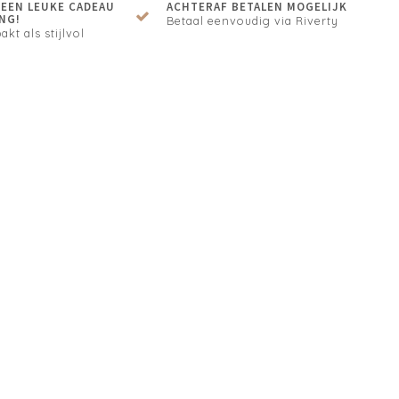
N EEN LEUKE CADEAU
ACHTERAF BETALEN MOGELIJK
NG!
Betaal eenvoudig via Riverty
akt als stijlvol