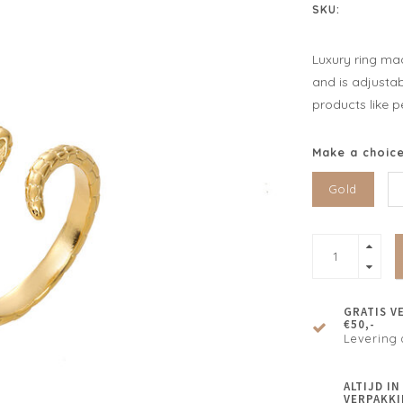
SKU:
Luxury ring mad
and is adjustab
products like p
Make a choic
Gold
GRATIS V
€50,-
Levering 
ALTIJD I
VERPAKKI