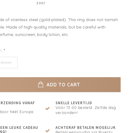
3997
e of stainless steel (gold-plated). This ring does not tarnish
le. Made of high-quality materials, but be careful with
erfume, sunscreen, body lotion, etc.
e:
*
Silver
ADD TO CART
ERZENDING VANAF
SNELLE LEVERTIJD
Vóór 13:00 besteld. Zelfde dag
door héél Europa
verzonden!
N EEN LEUKE CADEAU
ACHTERAF BETALEN MOGELIJK
NG!
Betaal eenvoudig via Riverty