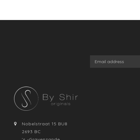
Nobelstraat 15 BU8
2693 BC
's -Gravenzande