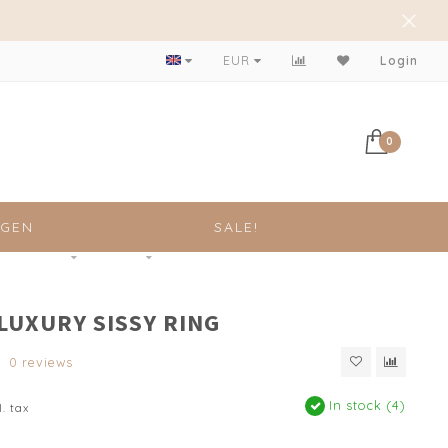
Achteraf betalen mogelijk!
EUR
Login
0
NGEN
SALE!
 LUXURY SISSY RING
0 reviews
In stock (4)
l. tax