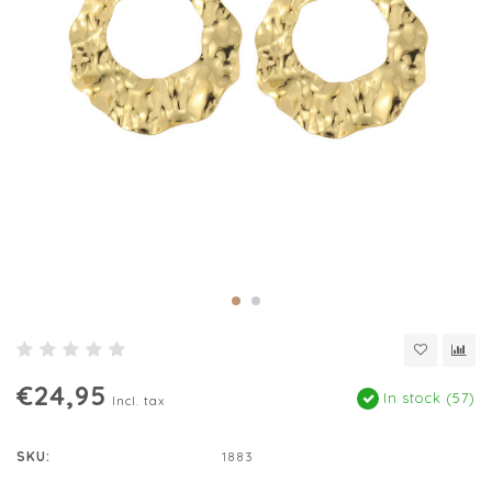
€24,95
In stock (57)
Incl. tax
SKU:
1883