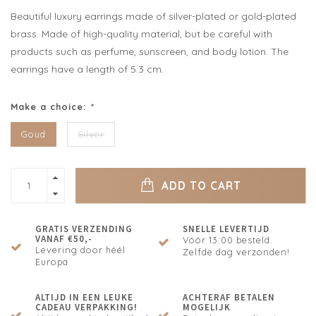
Beautiful luxury earrings made of silver-plated or gold-plated
brass. Made of high-quality material, but be careful with
products such as perfume, sunscreen, and body lotion. The
earrings have a length of 5.3 cm.
Make a choice:
*
Goud
Silver
ADD TO CART
GRATIS VERZENDING
SNELLE LEVERTIJD
VANAF €50,-
Vóór 13:00 besteld.
Levering door héél
Zelfde dag verzonden!
Europa
ALTIJD IN EEN LEUKE
ACHTERAF BETALEN
CADEAU VERPAKKING!
MOGELIJK