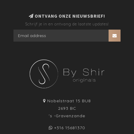
ONTVANG ONZE NIEUWSBRIEF!
Schrijf je in en ontvang de laatste updates!
Nobelstraat 15 BU8
2693 BC
's -Gravenzande
+316 15681370