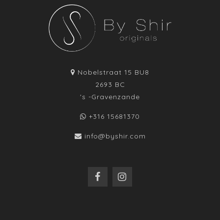
Nobelstraat 15 BU8
2693 BC
's -Gravenzande
+316 15681370
info@byshir.com