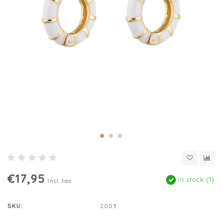
€17,95
In stock (1)
Incl. tax
SKU:
2003