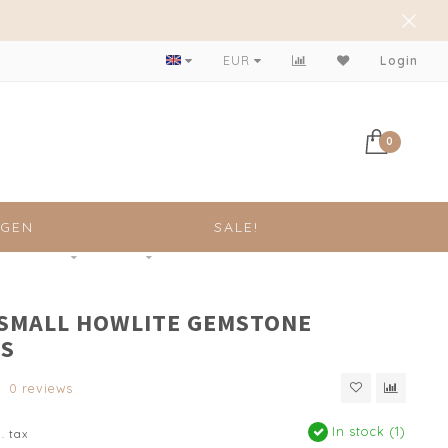
Achteraf betalen mogelijk!
EUR
Login
0
NGEN
SALE!
 SMALL HOWLITE GEMSTONE
S
0 reviews
In stock (1)
l. tax