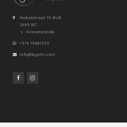
Nobelstraat 15 BU8
2693 BC
's -Gravenzande
+316 15681370
info@byshir.com