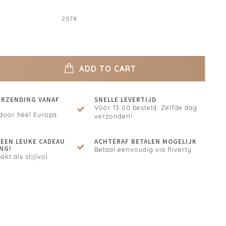
2078
ADD TO CART
ERZENDING VANAF
SNELLE LEVERTIJD
Vóór 13:00 besteld. Zelfde dag
door héél Europa
verzonden!
N EEN LEUKE CADEAU
ACHTERAF BETALEN MOGELIJK
NG!
Betaal eenvoudig via Riverty
akt als stijlvol