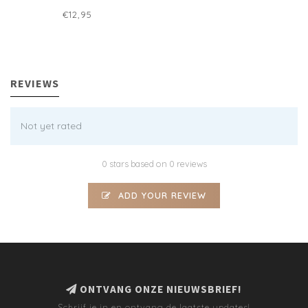
€12,95
REVIEWS
Not yet rated
0 stars based on 0 reviews
ADD YOUR REVIEW
ONTVANG ONZE NIEUWSBRIEF!
Schrijf je in en ontvang de laatste updates!