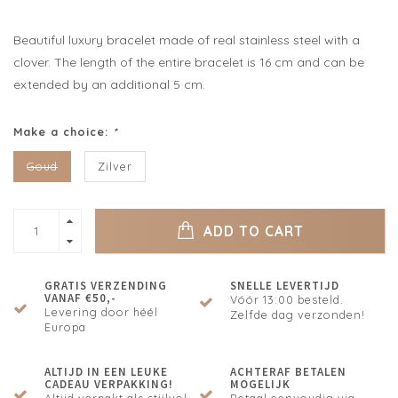
Beautiful luxury bracelet made of real stainless steel with a
clover. The length of the entire bracelet is 16 cm and can be
extended by an additional 5 cm.
Make a choice:
*
Goud
Zilver
ADD TO CART
GRATIS VERZENDING
SNELLE LEVERTIJD
VANAF €50,-
Vóór 13:00 besteld.
Levering door héél
Zelfde dag verzonden!
Europa
ALTIJD IN EEN LEUKE
ACHTERAF BETALEN
CADEAU VERPAKKING!
MOGELIJK