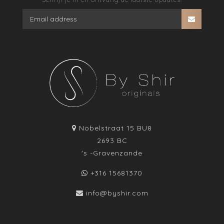
Nobelstraat 15 BU8
2693 BC
's -Gravenzande
+316 15681370
info@byshir.com