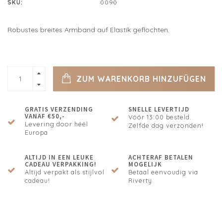
SKU:
0090
Robustes breites Armband auf Elastik geflochten.
ZUM WARENKORB HINZUFÜGEN
GRATIS VERZENDING
SNELLE LEVERTIJD
VANAF €50,-
Vóór 13:00 besteld.
Levering door héél
Zelfde dag verzonden!
Europa
ALTIJD IN EEN LEUKE
ACHTERAF BETALEN
CADEAU VERPAKKING!
MOGELIJK
Altijd verpakt als stijlvol
Betaal eenvoudig via
cadeau!
Riverty