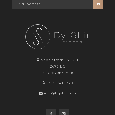
Nobelstraat 15 BU8
2693 BC
's -Gravenzande
+316 15681370
info@byshir.com