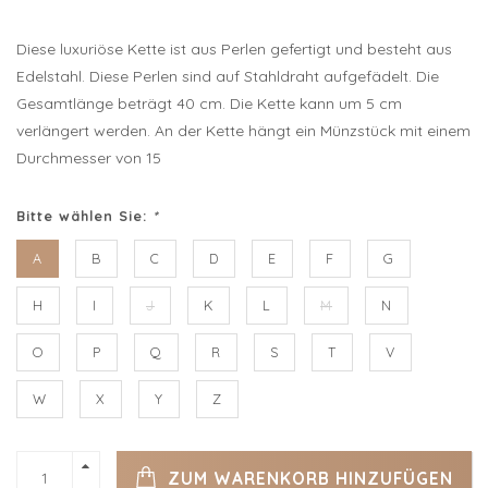
Diese luxuriöse Kette ist aus Perlen gefertigt und besteht aus
Edelstahl. Diese Perlen sind auf Stahldraht aufgefädelt. Die
Gesamtlänge beträgt 40 cm. Die Kette kann um 5 cm
verlängert werden. An der Kette hängt ein Münzstück mit einem
Durchmesser von 15
Bitte wählen Sie:
*
A
B
C
D
E
F
G
H
I
J
K
L
M
N
O
P
Q
R
S
T
V
W
X
Y
Z
ZUM WARENKORB HINZUFÜGEN