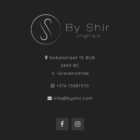
Nobelstraat 15 BU8
2693 BC
's -Gravenzande
+316 15681370
info@byshir.com