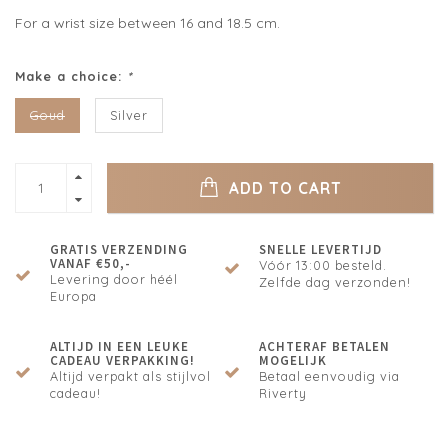
For a wrist size between 16 and 18.5 cm.
Make a choice:
*
Goud
Silver
ADD TO CART
GRATIS VERZENDING
SNELLE LEVERTIJD
VANAF €50,-
Vóór 13:00 besteld.
Levering door héél
Zelfde dag verzonden!
Europa
ALTIJD IN EEN LEUKE
ACHTERAF BETALEN
CADEAU VERPAKKING!
MOGELIJK
Altijd verpakt als stijlvol
Betaal eenvoudig via
cadeau!
Riverty