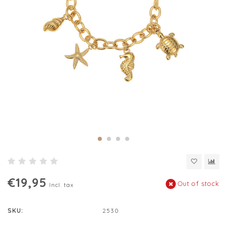
€19,95
Out of stock
Incl. tax
SKU:
2530