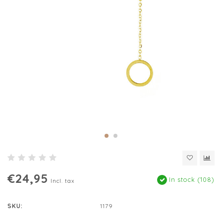
€24,95
In stock (108)
Incl. tax
SKU:
1179