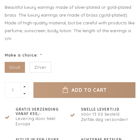
Beautiful luxury earrings made of silver-plated or gold-plated
brass. The luxury earrings are made of brass (gold-plated).
Made of high-quality material, but be careful with products like
perfume, sunscreen, body lotion. The length of the earrings is
cm.
Make a choice:
*
Goud
Zilver
ADD TO CART
GRATIS VERZENDING
SNELLE LEVERTIJD
VANAF €50,-
Vóór 13:00 besteld.
Levering door héél
Zelfde dag verzonden!
Europa
ALTIJD IN EEN LEUKE
ACHTERAF BETALEN