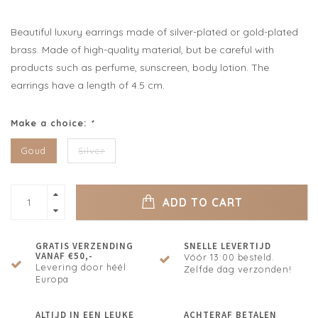
Beautiful luxury earrings made of silver-plated or gold-plated
brass. Made of high-quality material, but be careful with
products such as perfume, sunscreen, body lotion. The
earrings have a length of 4.5 cm.
Make a choice:
*
Goud
Silver
ADD TO CART
GRATIS VERZENDING
SNELLE LEVERTIJD
VANAF €50,-
Vóór 13:00 besteld.
Levering door héél
Zelfde dag verzonden!
Europa
ALTIJD IN EEN LEUKE
ACHTERAF BETALEN