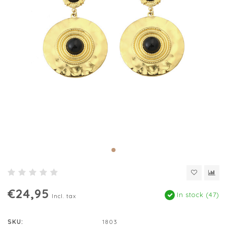
€24,95
In stock (47)
Incl. tax
SKU:
1803