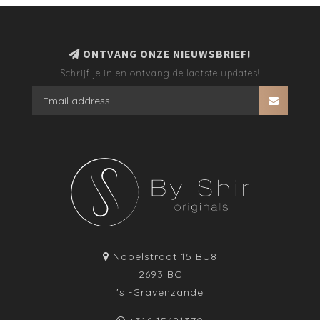
ONTVANG ONZE NIEUWSBRIEF!
Schrijf je in en ontvang de laatste updates!
Nobelstraat 15 BU8
2693 BC
's -Gravenzande