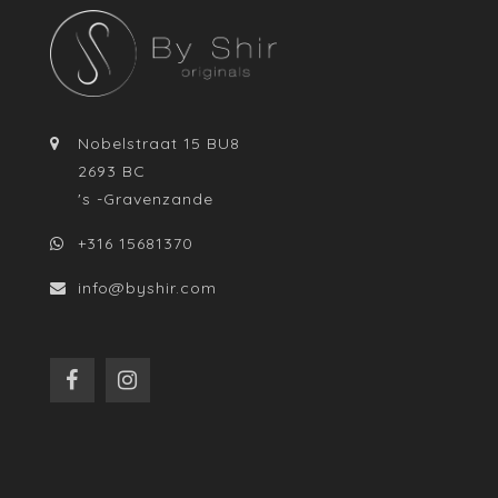
Nobelstraat 15 BU8
2693 BC
's -Gravenzande
+316 15681370
info@byshir.com