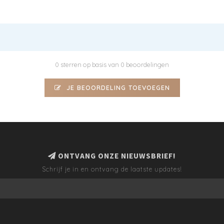
0 sterren op basis van 0 beoordelingen
JE BEOORDELING TOEVOEGEN
ONTVANG ONZE NIEUWSBRIEF!
Schrijf je in en ontvang de laatste updates!