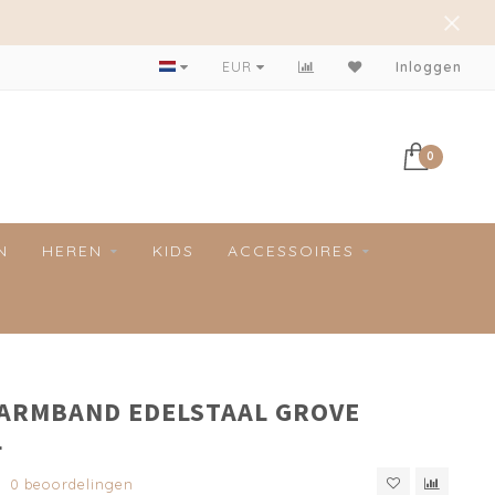
Achteraf betalen mogelijk!
EUR
Inloggen
0
N
HEREN
KIDS
ACCESSOIRES
 ARMBAND EDELSTAAL GROVE
L
0 beoordelingen