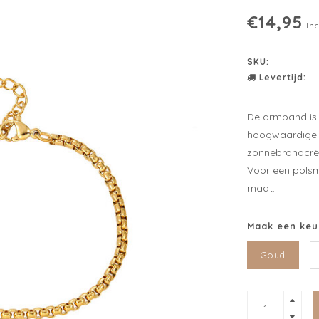
€14,95
Inc
SKU:
Levertijd:
De armband is 
hoogwaardige m
zonnebrandcrè
Voor een polsm
maat.
Maak een keu
Goud