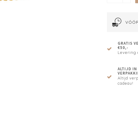
VÓÓR
GRATIS V
€50,-
Levering 
ALTIJD I
VERPAKKI
Altijd verp
cadeau!