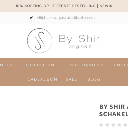
10% KORTING OP JE EERSTE BESTELLING | NEW10
Altijd leuk verpakt als stijlvol cadeau!
INGEN
OORBELLEN
ENKELBANDJES
RINGE
CADEAUBON
SALE!
BLOG
BY SHIR
SCHAKE