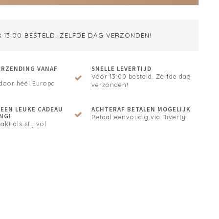
 13:00 BESTELD. ZELFDE DAG VERZONDEN!
ERZENDING VANAF
SNELLE LEVERTIJD
Vóór 13:00 besteld. Zelfde dag
door héél Europa
verzonden!
N EEN LEUKE CADEAU
ACHTERAF BETALEN MOGELIJK
NG!
Betaal eenvoudig via Riverty
akt als stijlvol