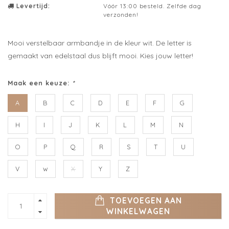
Levertijd:
Vóór 13:00 besteld. Zelfde dag
verzonden!
Mooi verstelbaar armbandje in de kleur wit. De letter is
gemaakt van edelstaal dus blijft mooi. Kies jouw letter!
Maak een keuze:
*
A
B
C
D
E
F
G
H
I
J
K
L
M
N
O
P
Q
R
S
T
U
V
w
X
Y
Z
TOEVOEGEN AAN
WINKELWAGEN