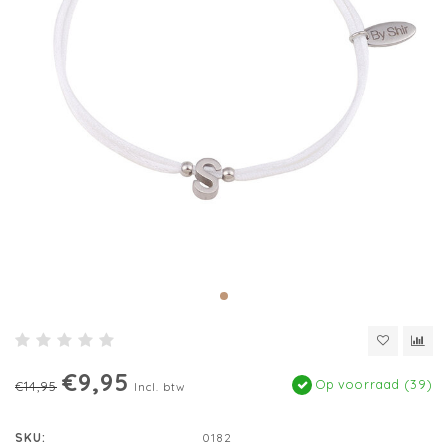
€9,95
Op voorraad (39)
€14,95
Incl. btw
SKU:
0182