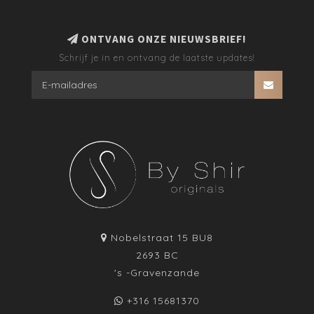
ONTVANG ONZE NIEUWSBRIEF!
Schrijf je in en ontvang de laatste updates!
Nobelstraat 15 BU8
2693 BC
's -Gravenzande
+316 15681370