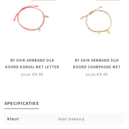
BY SHIR ARMBAND SILK
BY SHIR ARMBAND SILK
KOORD KORAAL MET LETTER
KOORD CHAMPAGNE MET
EDELSTAAL
LETTER EDELSTAAL
€9,95
€9,95
€14,95
€14,95
(VERGULD)
SPECIFICATIES
Kleur
Niet bekend