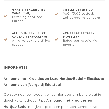
GRATIS VERZENDING
SNELLE LEVERTIJD
VANAF €50,-
Vóór 13:00 besteld.
Levering door héél
Zelfde dag verzonden!
Europa
ALTIJD IN EEN LEUKE
ACHTERAF BETALEN
CADEAU VERPAKKING!
MOGELIJK
Altijd verpakt als stijlvol
Betaal eenvoudig via
cadeau!
Riverty
INFORMATIE
Armband met Kraaltjes en Luxe Hartjes-Bedel – Elastische
Armband van (Verguld) Edelstaal
Op zoek naar een elegant en comfortabel armbandje dat je
dagelijks kunt dragen? De
Armband met Kraaltjes en
Hartjes-Bedel
is stijlvol, tijdloos én praktisch. Gemaakt van