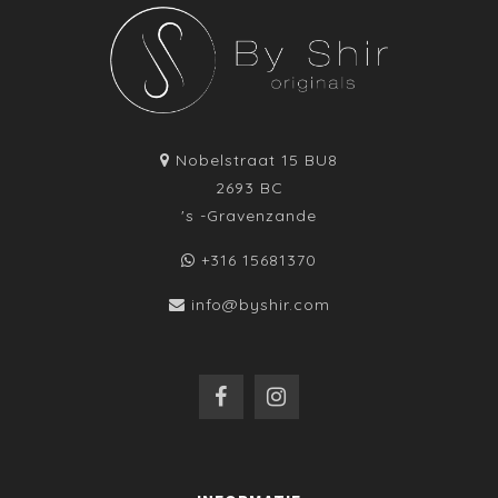
Nobelstraat 15 BU8
2693 BC
's -Gravenzande
+316 15681370
info@byshir.com