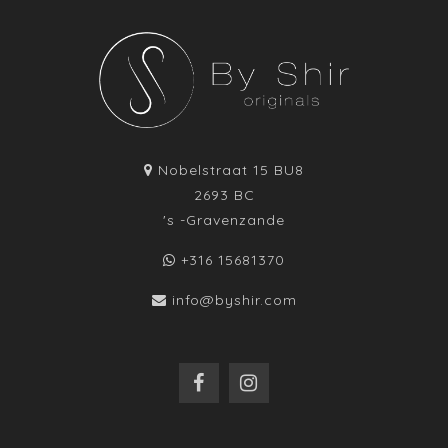
Nobelstraat 15 BU8
2693 BC
's -Gravenzande
+316 15681370
info@byshir.com