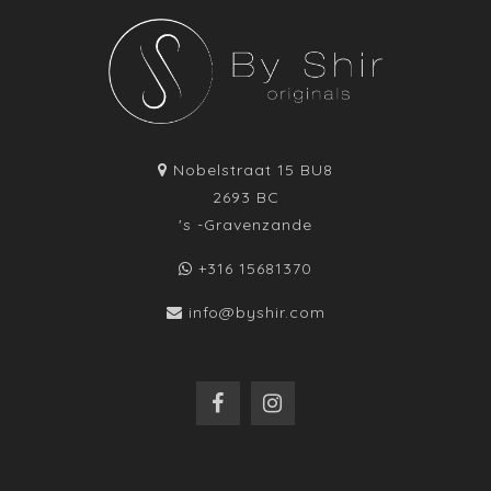
Nobelstraat 15 BU8
2693 BC
's -Gravenzande
+316 15681370
info@byshir.com