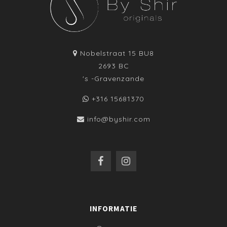
Nobelstraat 15 BU8
2693 BC
's -Gravenzande
+316 15681370
info@byshir.com
INFORMATIE