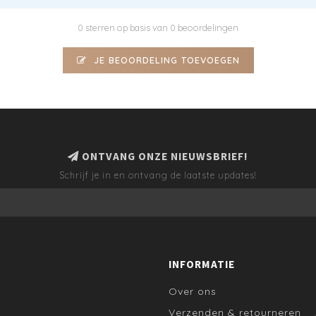
0 sterren op basis van 0 beoordelingen
JE BEOORDELING TOEVOEGEN
ONTVANG ONZE NIEUWSBRIEF!
Schrijf je in en ontvang de laatste updates!
INFORMATIE
Over ons
Verzenden & retourneren