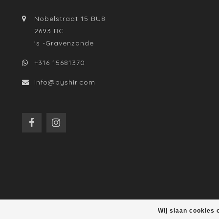
Nobelstraat 15 BU8
2693 BC
's -Gravenzande
+316 15681370
info@byshir.com
Wij slaan cookies 