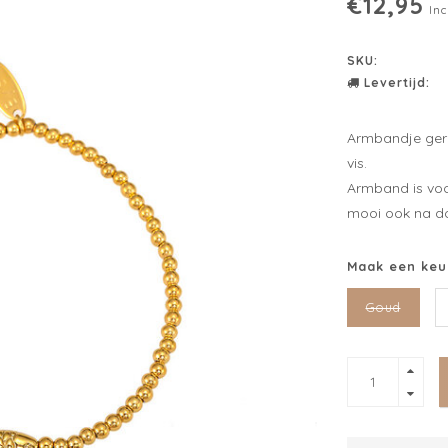
€12,95
Inc
SKU:
Levertijd:
Armbandje gere
vis.
Armband is voor
mooi ook na dou
Maak een keu
Goud