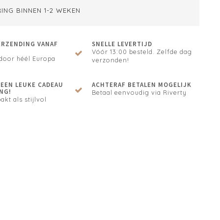
ING BINNEN 1-2 WEKEN
ERZENDING VANAF
SNELLE LEVERTIJD
Vóór 13:00 besteld. Zelfde dag
door héél Europa
verzonden!
N EEN LEUKE CADEAU
ACHTERAF BETALEN MOGELIJK
NG!
Betaal eenvoudig via Riverty
akt als stijlvol