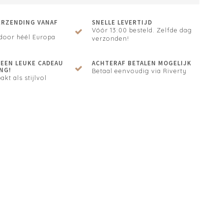
ERZENDING VANAF
SNELLE LEVERTIJD
Vóór 13:00 besteld. Zelfde dag
door héél Europa
verzonden!
N EEN LEUKE CADEAU
ACHTERAF BETALEN MOGELIJK
NG!
Betaal eenvoudig via Riverty
akt als stijlvol