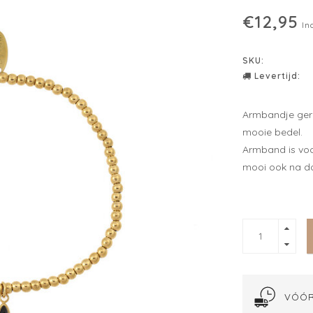
€12,95
In
SKU:
Levertijd:
Armbandje gere
mooie bedel.
Armband is voor
mooi ook na dou
VÓÓR