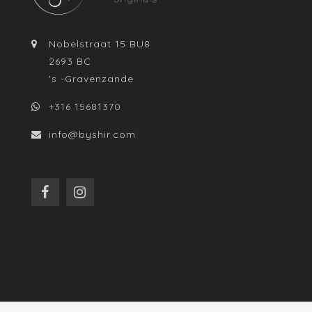
Nobelstraat 15 BU8
2693 BC
's -Gravenzande
+316 15681370
info@byshir.com