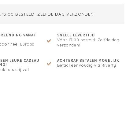
 13:00 BESTELD. ZELFDE DAG VERZONDEN!
ERZENDING VANAF
SNELLE LEVERTIJD
Vóór 13:00 besteld. Zelfde dag
door héél Europa
verzonden!
N EEN LEUKE CADEAU
ACHTERAF BETALEN MOGELIJK
NG!
Betaal eenvoudig via Riverty
akt als stijlvol