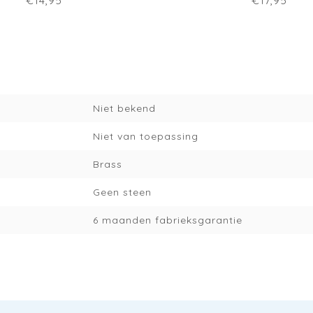
€14,95
€17,95
Niet bekend
Niet van toepassing
Brass
Geen steen
6 maanden fabrieksgarantie