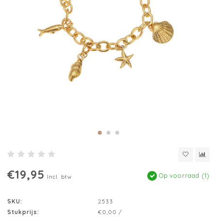
€19,95
Op voorraad (1)
Incl. btw
SKU:
2533
Stukprijs:
€0,00 /