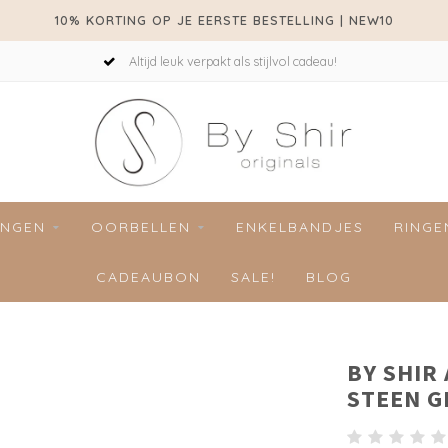
10% KORTING OP JE EERSTE BESTELLING | NEW10
Altijd leuk verpakt als stijlvol cadeau!
INGEN
OORBELLEN
ENKELBANDJES
RINGE
CADEAUBON
SALE!
BLOG
BY SHIR
STEEN G