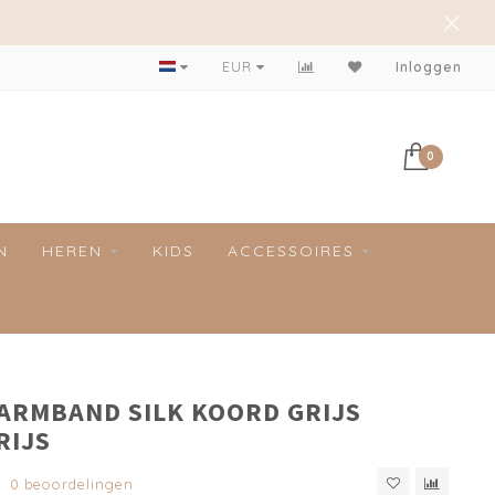
Achteraf betalen mogelijk!
EUR
Inloggen
0
N
HEREN
KIDS
ACCESSOIRES
 ARMBAND SILK KOORD GRIJS
RIJS
0 beoordelingen