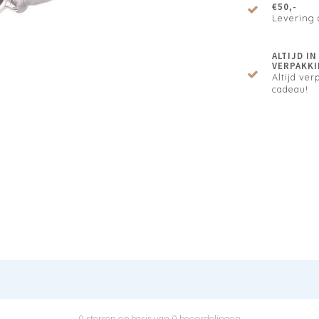
€50,-
Levering 
ALTIJD I
VERPAKKI
Altijd verp
cadeau!
0 sterren op basis van 0 beoordelingen