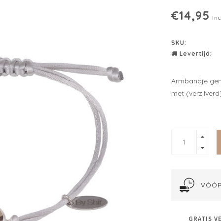
€14,95
Inc
SKU:
Levertijd:
Armbandje gema
met (verzilverd
VÓÓR
GRATIS V