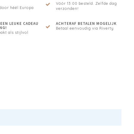
Vóór 13:00 besteld. Zelfde dag
door héél Europa
verzonden!
N EEN LEUKE CADEAU
ACHTERAF BETALEN MOGELIJK
NG!
Betaal eenvoudig via Riverty
akt als stijlvol