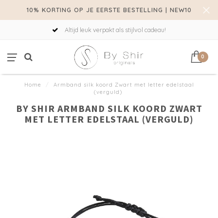
10% KORTING OP JE EERSTE BESTELLING | NEW10
Altijd leuk verpakt als stijlvol cadeau!
0
Home
/
Armband silk koord Zwart met letter edelstaal
(verguld)
BY SHIR ARMBAND SILK KOORD ZWART
MET LETTER EDELSTAAL (VERGULD)