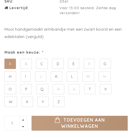
SKU:
0561
Levertijd:
Vóór 13:00 besteld. Zelfde dag
verzonden!
Mooi handgemaakt armbandje met een zwart koord en een
edelstalen (verguld)
Maak een keuze:
*
A
B
C
D
E
F
G
H
I
J
K
L
M
N
O
P
Q
R
S
T
V
W
X
Y
Z
TOEVOEGEN AAN
WINKELWAGEN