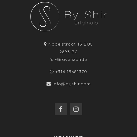
Nobelstraat 15 BU8
2693 BC
's -Gravenzande
+316 15681370
info@byshir.com