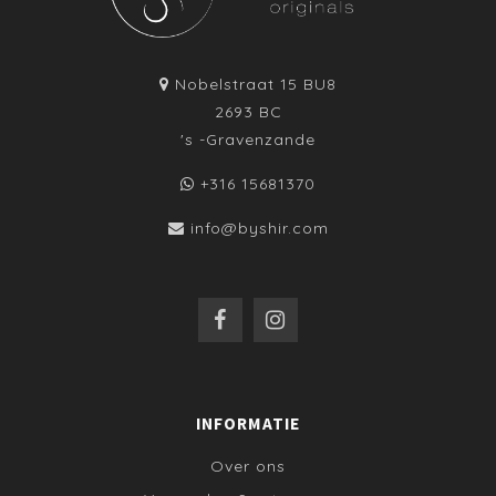
Nobelstraat 15 BU8
2693 BC
's -Gravenzande
+316 15681370
info@byshir.com
INFORMATIE
Over ons