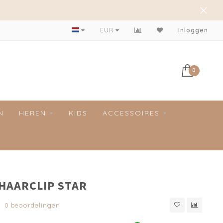
Achteraf betalen mogelijk!
EUR
Inloggen
0
N
HEREN
KIDS
ACCESSOIRES
 HAARCLIP STAR
0 beoordelingen