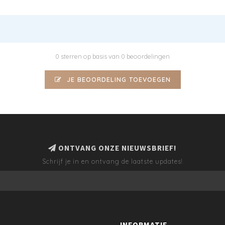
0 sterren op basis van 0 beoordelingen
JE BEOORDELING TOEVOEGEN
ONTVANG ONZE NIEUWSBRIEF!
Schrijf je in en ontvang de laatste updates!
INFORMATIE