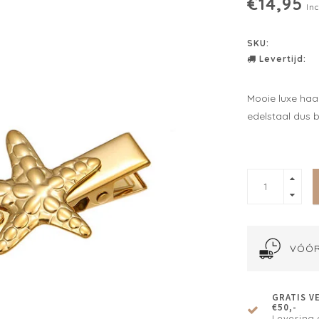
€14,95
Inc
SKU:
Levertijd:
Mooie luxe haa
edelstaal dus bl
VÓÓR
GRATIS V
€50,-
Levering 