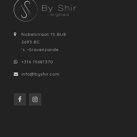
Nobelstraat 15 BU8
2693 BC
's -Gravenzande
+316 15681370
info@byshir.com