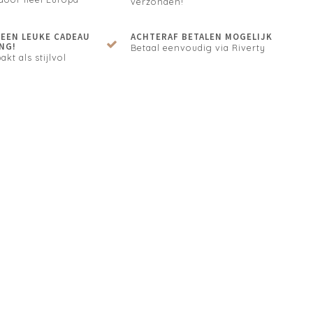
verzonden!
N EEN LEUKE CADEAU
ACHTERAF BETALEN MOGELIJK
NG!
Betaal eenvoudig via Riverty
akt als stijlvol