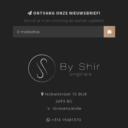
ONTVANG ONZE NIEUWSBRIEF!
Schrijf je in en ontvang de laatste updates!
Nobelstraat 15 BU8
2693 BC
's -Gravenzande
+316 15681370