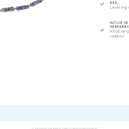
€50,-
Levering 
ALTIJD I
VERPAKKI
Altijd verp
cadeau!
0 sterren op basis van 0 beoordelingen