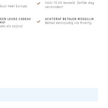
Vóór 13:00 besteld. Zelfde dag
door héél Europa
verzonden!
N EEN LEUKE CADEAU
ACHTERAF BETALEN MOGELIJK
NG!
Betaal eenvoudig via Riverty
akt als stijlvol