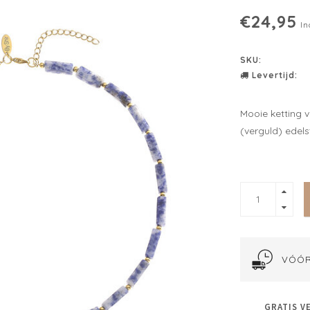
€24,95
In
SKU:
Levertijd:
Mooie ketting 
(verguld) edels
VÓÓR
GRATIS V