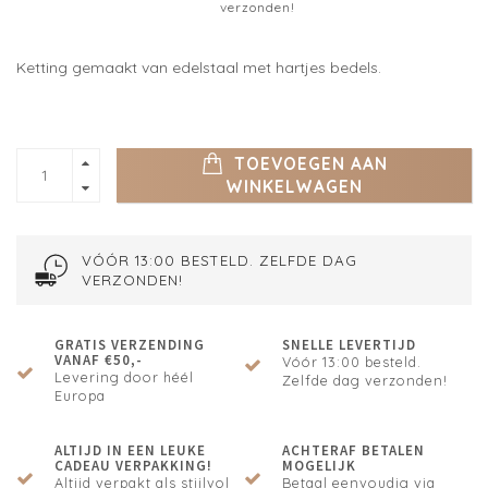
verzonden!
Ketting gemaakt van edelstaal met hartjes bedels.
TOEVOEGEN AAN
WINKELWAGEN
VÓÓR 13:00 BESTELD. ZELFDE DAG
VERZONDEN!
GRATIS VERZENDING
SNELLE LEVERTIJD
VANAF €50,-
Vóór 13:00 besteld.
Levering door héél
Zelfde dag verzonden!
Europa
ALTIJD IN EEN LEUKE
ACHTERAF BETALEN
CADEAU VERPAKKING!
MOGELIJK
Altijd verpakt als stijlvol
Betaal eenvoudig via