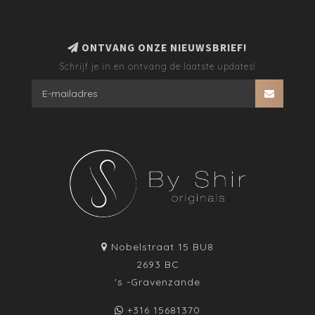
ONTVANG ONZE NIEUWSBRIEF!
Schrijf je in en ontvang de laatste updates!
Nobelstraat 15 BU8
2693 BC
's -Gravenzande
+316 15681370