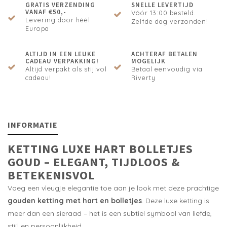
GRATIS VERZENDING
SNELLE LEVERTIJD
VANAF €50,-
Vóór 13:00 besteld.
Levering door héél
Zelfde dag verzonden!
Europa
ALTIJD IN EEN LEUKE
ACHTERAF BETALEN
CADEAU VERPAKKING!
MOGELIJK
Altijd verpakt als stijlvol
Betaal eenvoudig via
cadeau!
Riverty
INFORMATIE
KETTING LUXE HART BOLLETJES
GOUD – ELEGANT, TIJDLOOS &
BETEKENISVOL
Voeg een vleugje elegantie toe aan je look met deze prachtige
gouden ketting met hart en bolletjes
. Deze luxe ketting is
meer dan een sieraad – het is een subtiel symbool van liefde,
stijl en persoonlijkheid.