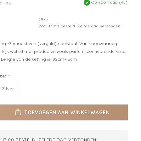
Op voorraad (45)
cl. btw
3873
Vóór 13:00 besteld. Zelfde dag verzonden!
ting. Gemaakt van (verguld) edelstaal. Van hoogwaardig
 kijk wel uit met producten zoals parfum, zonnebrandcrème,
 Lengte van de ketting is: 92cm+ 5cm.
ze:
*
Zilver
TOEVOEGEN AAN WINKELWAGEN
 13:00 BESTELD. ZELFDE DAG VERZONDEN!