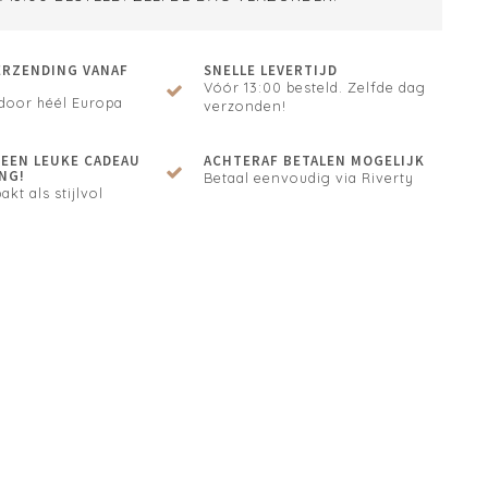
ERZENDING VANAF
SNELLE LEVERTIJD
Vóór 13:00 besteld. Zelfde dag
door héél Europa
verzonden!
N EEN LEUKE CADEAU
ACHTERAF BETALEN MOGELIJK
NG!
Betaal eenvoudig via Riverty
akt als stijlvol