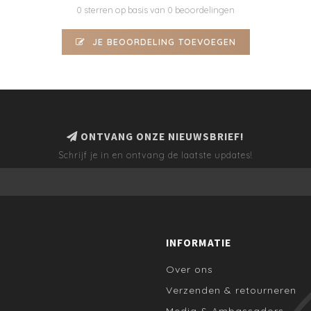
0 sterren op basis van 0 beoordelingen
JE BEOORDELING TOEVOEGEN
ONTVANG ONZE NIEUWSBRIEF!
Schrijf je in en ontvang de laatste updates!
INFORMATIE
Over ons
Verzenden & retourneren
Media & Ambassadors