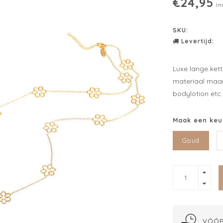
€24,95
In
SKU:
Levertijd:
Luxe lange ket
materiaal maar
bodylotion etc.
Maak een keu
Goud
VÓÓR