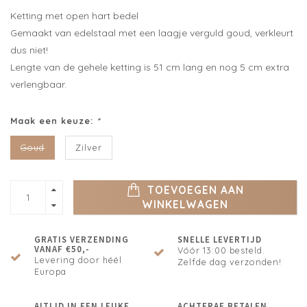
Ketting met open hart bedel
Gemaakt van edelstaal met een laagje verguld goud, verkleurt
dus niet!
Lengte van de gehele ketting is 51 cm lang en nog 5 cm extra
verlengbaar.
Maak een keuze:
*
Goud
Zilver
TOEVOEGEN AAN
WINKELWAGEN
GRATIS VERZENDING
SNELLE LEVERTIJD
VANAF €50,-
Vóór 13:00 besteld.
Levering door héél
Zelfde dag verzonden!
Europa
ALTIJD IN EEN LEUKE
ACHTERAF BETALEN