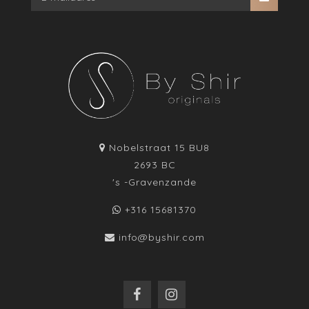
Nobelstraat 15 BU8
2693 BC
's -Gravenzande
+316 15681370
info@byshir.com