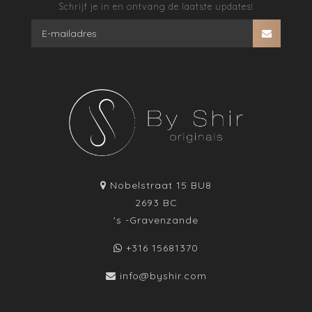
Schrijf je in en ontvang de laatste updates!
Nobelstraat 15 BU8
2693 BC
's -Gravenzande
+316 15681370
info@byshir.com