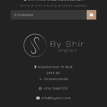
Schrijf je in en ontvang de laatste updates!
Nobelstraat 15 BU8
2693 BC
's -Gravenzande
+316 15681370
info@byshir.com