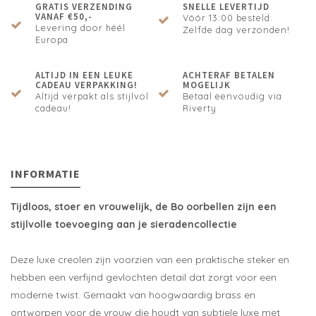
GRATIS VERZENDING
SNELLE LEVERTIJD
VANAF €50,-
Vóór 13:00 besteld.
Levering door héél
Zelfde dag verzonden!
Europa
ALTIJD IN EEN LEUKE
ACHTERAF BETALEN
CADEAU VERPAKKING!
MOGELIJK
Altijd verpakt als stijlvol
Betaal eenvoudig via
cadeau!
Riverty
INFORMATIE
Tijdloos, stoer en vrouwelijk, de Bo oorbellen zijn een
stijlvolle toevoeging aan je sieradencollectie
Deze luxe creolen zijn voorzien van een praktische steker en
hebben een verfijnd gevlochten detail dat zorgt voor een
moderne twist. Gemaakt van hoogwaardig brass en
ontworpen voor de vrouw die houdt van subtiele luxe met