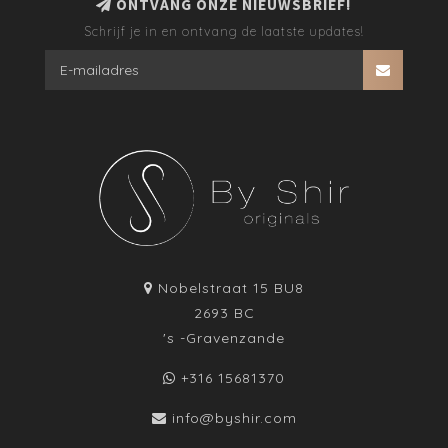
ONTVANG ONZE NIEUWSBRIEF!
Schrijf je in en ontvang de laatste updates!
Nobelstraat 15 BU8
2693 BC
's -Gravenzande
+316 15681370
info@byshir.com