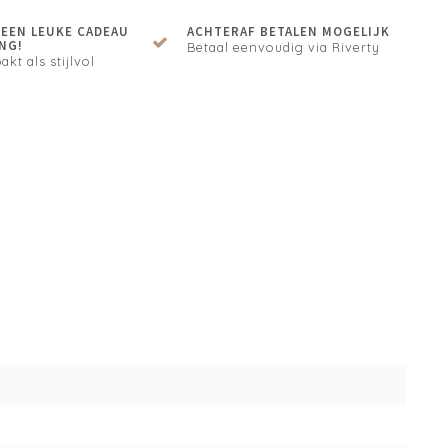
N EEN LEUKE CADEAU
ACHTERAF BETALEN MOGELIJK
NG!
Betaal eenvoudig via Riverty
akt als stijlvol