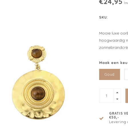
€24,95
In
SKU:
Mooie luxe oor
hoogwaardig ma
zonnebrandcrèm
Maak een keu
Goud
GRATIS V
€50,-
Levering 