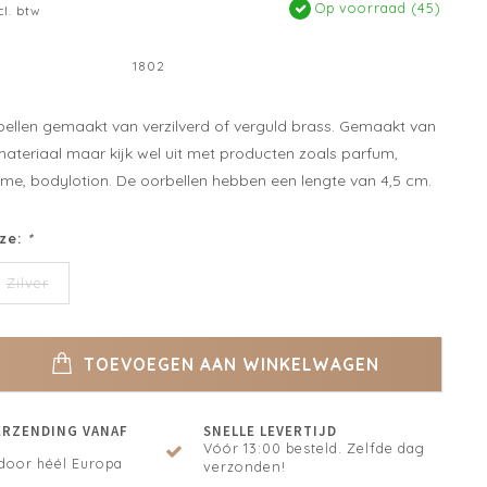
Op voorraad (45)
cl. btw
1802
bellen gemaakt van verzilverd of verguld brass. Gemaakt van
teriaal maar kijk wel uit met producten zoals parfum,
e, bodylotion. De oorbellen hebben een lengte van 4,5 cm.
ze:
*
Zilver
TOEVOEGEN AAN WINKELWAGEN
ERZENDING VANAF
SNELLE LEVERTIJD
Vóór 13:00 besteld. Zelfde dag
door héél Europa
verzonden!