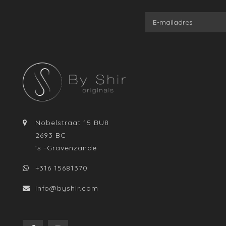
Nobelstraat 15 BU8
2693 BC
's -Gravenzande
+316 15681370
info@byshir.com