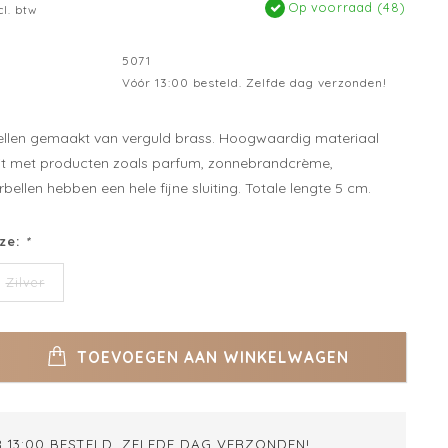
Op voorraad (48)
cl. btw
5071
Vóór 13:00 besteld. Zelfde dag verzonden!
bellen gemaakt van verguld brass. Hoogwaardig materiaal
uit met producten zoals parfum, zonnebrandcrème,
bellen hebben een hele fijne sluiting. Totale lengte 5 cm.
ze:
*
Zilver
TOEVOEGEN AAN WINKELWAGEN
 13:00 BESTELD. ZELFDE DAG VERZONDEN!