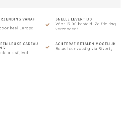
ERZENDING VANAF
SNELLE LEVERTIJD
Vóór 13:00 besteld. Zelfde dag
door héél Europa
verzonden!
N EEN LEUKE CADEAU
ACHTERAF BETALEN MOGELIJK
NG!
Betaal eenvoudig via Riverty
akt als stijlvol