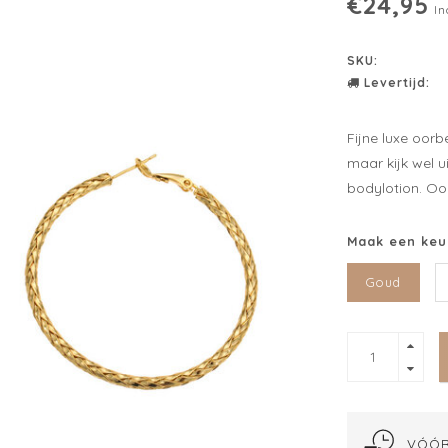
€24,95
In
SKU:
Levertijd:
Fijne luxe oor
maar kijk wel 
bodylotion. Oor
Maak een keu
Goud
VÓÓR