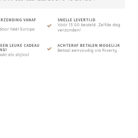
ERZENDING VANAF
SNELLE LEVERTIJD
Vóór 13:00 besteld. Zelfde dag
door héél Europa
verzonden!
N EEN LEUKE CADEAU
ACHTERAF BETALEN MOGELIJK
NG!
Betaal eenvoudig via Riverty
akt als stijlvol