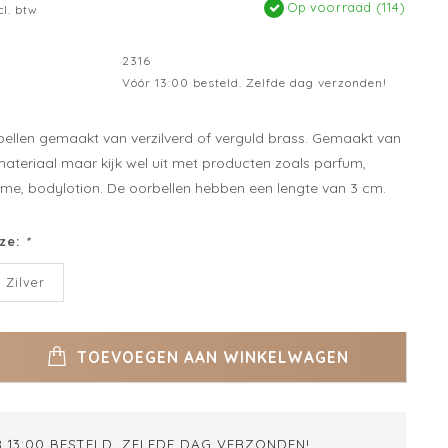
Op voorraad (114)
cl. btw
2316
Vóór 13:00 besteld. Zelfde dag verzonden!
bellen gemaakt van verzilverd of verguld brass. Gemaakt van
teriaal maar kijk wel uit met producten zoals parfum,
e, bodylotion. De oorbellen hebben een lengte van 3 cm.
ze:
*
Zilver
TOEVOEGEN AAN WINKELWAGEN
 13:00 BESTELD. ZELFDE DAG VERZONDEN!