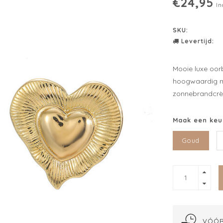
€24,95
In
SKU:
Levertijd:
Mooie luxe oor
hoogwaardig ma
zonnebrandcrèm
Maak een keu
Goud
VÓÓR