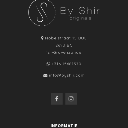
Nobelstraat 15 BU8
2693 BC
's -Gravenzande
+316 15681370
info@byshir.com
INFORMATIE