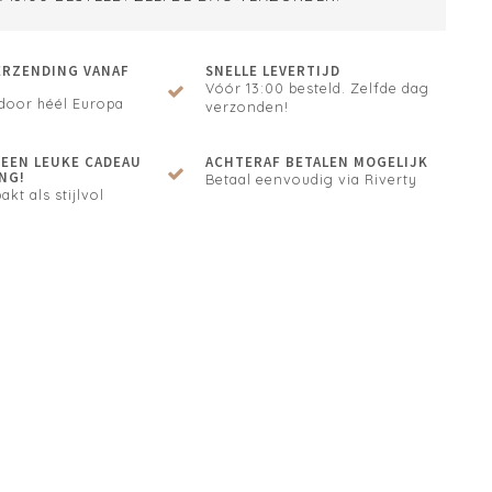
ERZENDING VANAF
SNELLE LEVERTIJD
Vóór 13:00 besteld. Zelfde dag
door héél Europa
verzonden!
N EEN LEUKE CADEAU
ACHTERAF BETALEN MOGELIJK
NG!
Betaal eenvoudig via Riverty
akt als stijlvol