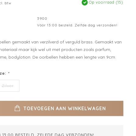
Op voorraad (15)
cl. btw
3900
Vóór 13:00 besteld. Zelfde dag verzonden!
bellen gemaakt van verzilverd of verguld brass. Gemaakt van
teriaal maar kijk wel uit met producten zoals parfum,
e, bodylotion. De oorbellen hebben een lengte van 9cm.
ze:
*
Zilver
TOEVOEGEN AAN WINKELWAGEN
 13:00 BESTELD. ZELFDE DAG VERZONDEN!