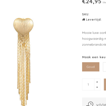
€24,95
In
SKU:
Levertijd:
Mooie luxe oor
hoogwaardig ma
zonnebrandcrèm
Maak een keu
Goud
VÓÓR