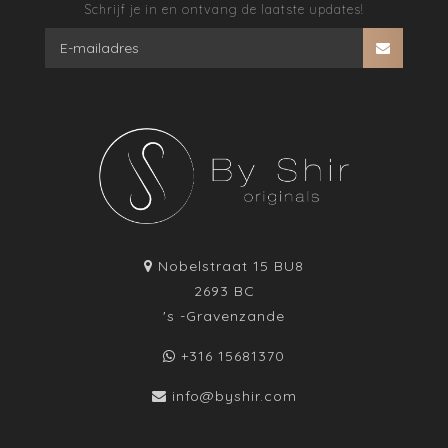
Schrijf je in en ontvang de laatste updates!
Nobelstraat 15 BU8
2693 BC
's -Gravenzande
+316 15681370
info@byshir.com