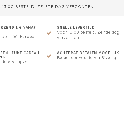
 13:00 BESTELD. ZELFDE DAG VERZONDEN!
ERZENDING VANAF
SNELLE LEVERTIJD
Vóór 13:00 besteld. Zelfde dag
door héél Europa
verzonden!
N EEN LEUKE CADEAU
ACHTERAF BETALEN MOGELIJK
NG!
Betaal eenvoudig via Riverty
akt als stijlvol