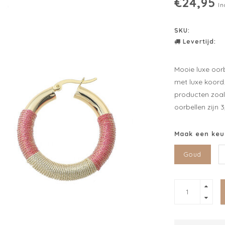
€24,95
In
SKU:
Levertijd:
Mooie luxe oor
met luxe koord
producten zoal
oorbellen zijn 
Maak een keu
Goud