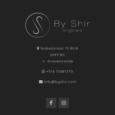
Nobelstraat 15 BU8
2693 BC
's -Gravenzande
+316 15681370
info@byshir.com