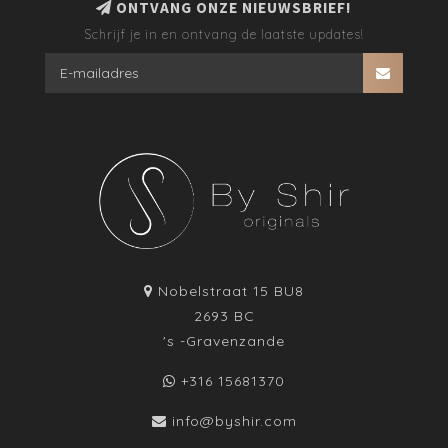
ONTVANG ONZE NIEUWSBRIEF!
Schrijf je in en ontvang de laatste updates!
Nobelstraat 15 BU8
2693 BC
's -Gravenzande
+316 15681370
info@byshir.com