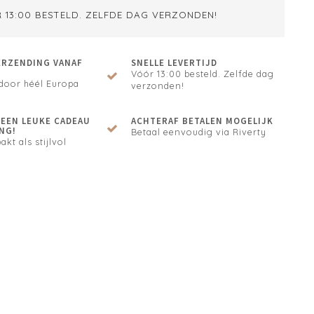
 13:00 BESTELD. ZELFDE DAG VERZONDEN!
ERZENDING VANAF
SNELLE LEVERTIJD
Vóór 13:00 besteld. Zelfde dag
door héél Europa
verzonden!
N EEN LEUKE CADEAU
ACHTERAF BETALEN MOGELIJK
NG!
Betaal eenvoudig via Riverty
akt als stijlvol