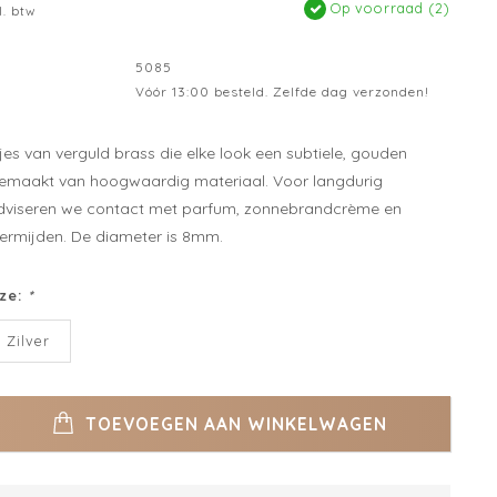
Op voorraad (2)
l. btw
5085
Vóór 13:00 besteld. Zelfde dag verzonden!
es van verguld brass die elke look een subtiele, gouden
emaakt van hoogwaardig materiaal. Voor langdurig
dviseren we contact met parfum, zonnebrandcrème en
vermijden. De diameter is 8mm.
ze:
*
Zilver
TOEVOEGEN AAN WINKELWAGEN