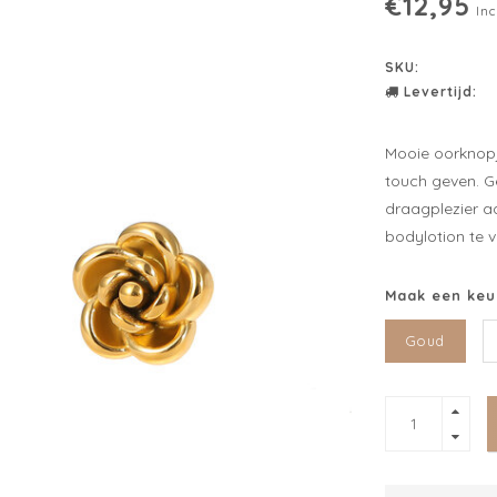
€12,95
Inc
SKU:
Levertijd:
Mooie oorknopj
touch geven. G
draagplezier a
bodylotion te 
Maak een keu
Goud