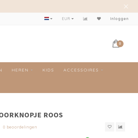
Achteraf betalen mogelijk!
EUR
Inloggen
0
N
HEREN
KIDS
ACCESSOIRES
 OORKNOPJE ROOS
0 beoordelingen