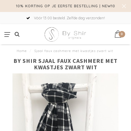
10% KORTING OP JE EERSTE BESTELLING | NEW10
Vóór 13:00 besteld. Zelfde dag verzonden!
0
Home
/
Sjaal faux cashmere met kwastjes zwart wit
BY SHIR SJAAL FAUX CASHMERE MET
KWASTJES ZWART WIT