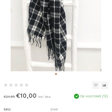
€10,00
Op voorraad (12)
€24,95
Incl. btw
SKU:
0149