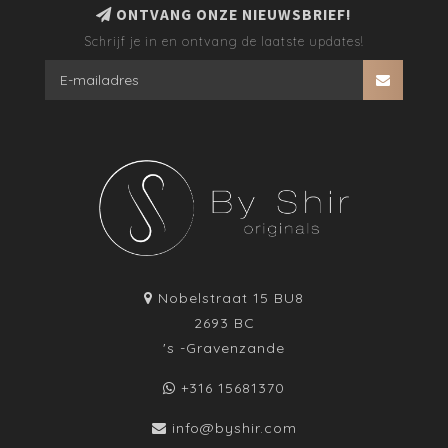
ONTVANG ONZE NIEUWSBRIEF!
Schrijf je in en ontvang de laatste updates!
Nobelstraat 15 BU8
2693 BC
's -Gravenzande
+316 15681370
info@byshir.com