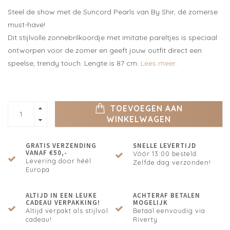
Steel de show met de Suncord Pearls van By Shir, dé zomerse
must-have!
Dit stijlvolle zonnebrilkoordje met imitatie pareltjes is speciaal
ontworpen voor de zomer en geeft jouw outfit direct een
speelse, trendy touch. Lengte is 87 cm.
Lees meer..
TOEVOEGEN AAN
WINKELWAGEN
GRATIS VERZENDING
SNELLE LEVERTIJD
VANAF €50,-
Vóór 13:00 besteld.
Levering door héél
Zelfde dag verzonden!
Europa
ALTIJD IN EEN LEUKE
ACHTERAF BETALEN
CADEAU VERPAKKING!
MOGELIJK
Altijd verpakt als stijlvol
Betaal eenvoudig via
cadeau!
Riverty