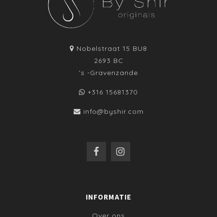
Nobelstraat 15 BU8
2693 BC
's -Gravenzande
+316 15681370
info@byshir.com
INFORMATIE
Over ons