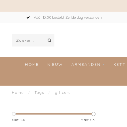
Vóór 13:00 besteld. Zelfde dag verzonden!
HOME
NIEUW
ARMBANDEN
KETT
Home
/
Tags
/
giftcard
Min: €
0
Max: €
5