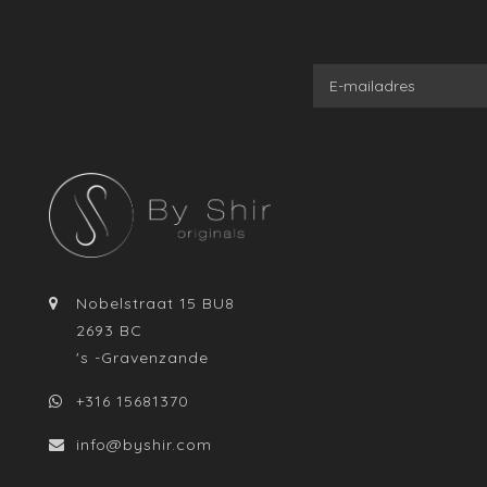
Nobelstraat 15 BU8
2693 BC
's -Gravenzande
+316 15681370
info@byshir.com