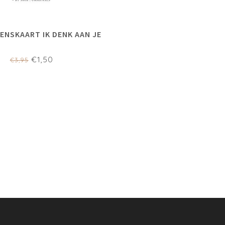
WENSKAART IK DENK AAN JE
€1,50
€3,95