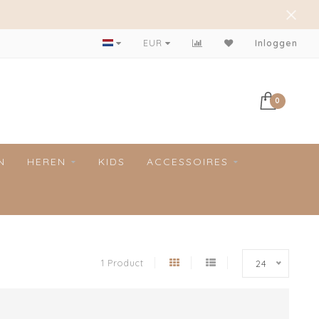
Achteraf betalen mogelijk!
EUR
Inloggen
0
N
HEREN
KIDS
ACCESSOIRES
1 Product
24