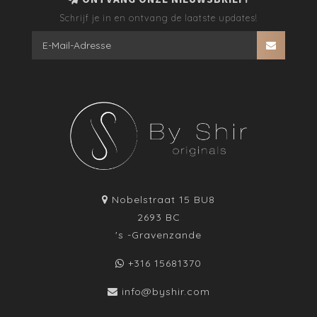
Schrijf je in en ontvang de laatste updates!
Nobelstraat 15 BU8
2693 BC
's -Gravenzande
+316 15681370
info@byshir.com